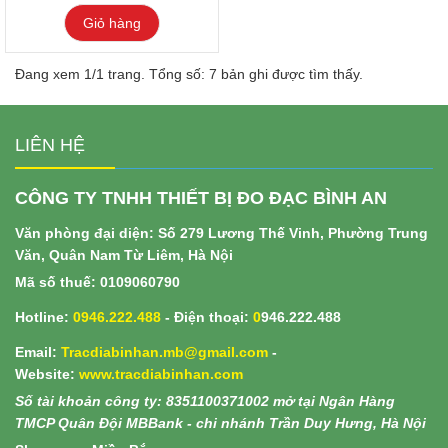
Giỏ hàng
Đang xem 1/1 trang. Tổng số: 7 bản ghi được tìm thấy.
LIÊN HỆ
CÔNG TY TNHH THIẾT BỊ ĐO ĐẠC BÌNH AN
Văn phòng đại diện: Số 279 Lương Thế Vinh, Phường Trung
Văn, Quân Nam Từ Liêm, Hà Nội
Mã số thuế: 0109060790
Hotline:
0946.222.488
- Điện thoại:
0
946.222.488
Email:
Tracdiabinhan.mb@gmail.com
-
Website:
www.
tracdiabinhan.com
Số tài khoản công ty: 8351100371002 mở tại Ngân Hàng
TMCP Quân Đội MBBank - chi nhánh Trần Duy Hưng, Hà Nội