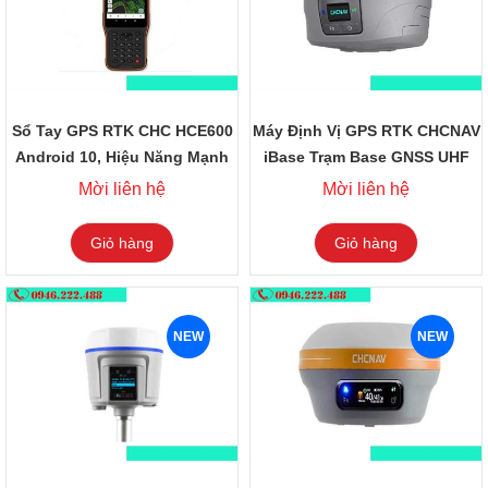
Sổ Tay GPS RTK CHC HCE600
Máy Định Vị GPS RTK CHCNAV
Android 10, Hiệu Năng Mạnh
iBase Trạm Base GNSS UHF
Mẽ
5W Chuyên Nghiệp
Mời liên hệ
Mời liên hệ
Giỏ hàng
Giỏ hàng
NEW
NEW