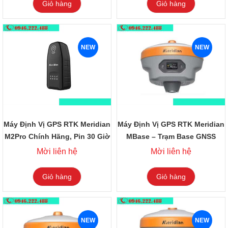
Giỏ hàng
Giỏ hàng
NEW
NEW
Máy Định Vị GPS RTK Meridian
Máy Định Vị GPS RTK Meridian
M2Pro Chính Hãng, Pin 30 Giờ
MBase – Trạm Base GNSS
Chuyên Nghiệp
Mời liên hệ
Mời liên hệ
Giỏ hàng
Giỏ hàng
NEW
NEW