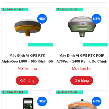
NEW
NEW
Máy Định Vị GPS RTK
Máy Định Vị GPS RTK FOIF
AlphaGeo L600 – 965 Kênh, Độ
A70Pro – 1408 Kênh, Đo Chính
Chính Xác Cao
Xác Đến Milimet
Mời liên hệ
Mời liên hệ
Giỏ hàng
Giỏ hàng
NEW
NEW