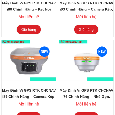
Máy Định Vị GPS RTK CHCNAV
Máy Định Vị GPS RTK CHCNAV
i80 Chính Hãng – Kết Nối
i93 Chính Hãng – Camera Kép,
Thông Minh
AR Stakeout
Mời liên hệ
Mời liên hệ
Giỏ hàng
Giỏ hàng
NEW
NEW
Máy Định Vị GPS RTK CHCNAV
Máy Định Vị GPS RTK CHCNAV
i89 Chính Hãng – Camera Kép,
i76 Chính Hãng – Nhỏ Gọn,
IMU Tự Động
Camera Kép
Mời liên hệ
Mời liên hệ