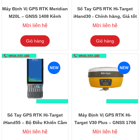
Máy Định Vị GPS RTK Meridian
Sổ Tay GPS RTK Hi-Target
M20L – GNSS 1408 Kênh
iHand30 - Chính hãng, Giá tốt
Mời liên hệ
Mời liên hệ
Giỏ hàng
Giỏ hàng
NEW
NEW
Sổ Tay GPS RTK Hi-Target
Máy Định Vị GPS RTK Hi-
iHand55 – Bộ Điều Khiển Cầm
Target V30 Plus – GNSS 1706
Tay Chuyên Nghiệp
Kênh
Mời liên hệ
Mời liên hệ