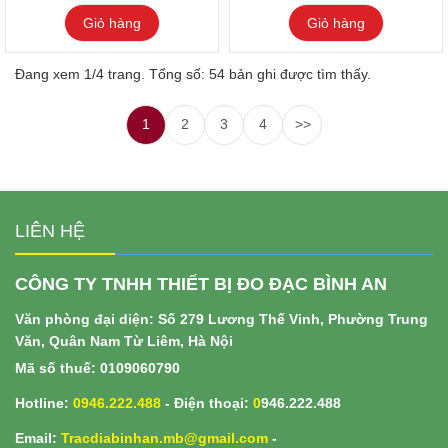
Giỏ hàng
Giỏ hàng
Đang xem 1/4 trang. Tổng số: 54 bản ghi được tìm thấy.
1
2
3
4
>>
LIÊN HỆ
CÔNG TY TNHH THIẾT BỊ ĐO ĐẠC BÌNH AN
Văn phòng đại diện: Số 279 Lương Thế Vinh, Phường Trung
Văn, Quân Nam Từ Liêm, Hà Nội
Mã số thuế: 0109060790
Hotline:
0946.222.488
- Điện thoại:
0
946.222.488
Email:
Tracdiabinhan.mb@gmail.com
-