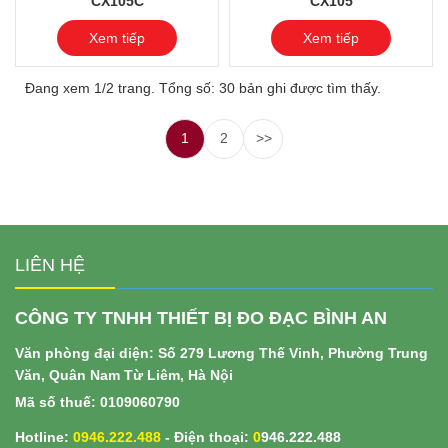
CX105C
CX105
Xem tiếp
Xem tiếp
Đang xem 1/2 trang. Tổng số: 30 bản ghi được tìm thấy.
1
2
>>
LIÊN HỆ
CÔNG TY TNHH THIẾT BỊ ĐO ĐẠC BÌNH AN
Văn phòng đại diện: Số 279 Lương Thế Vinh, Phường Trung
Văn, Quân Nam Từ Liêm, Hà Nội
Mã số thuế: 0109060790
Hotline:
0946.222.488
- Điện thoại:
0
946.222.488