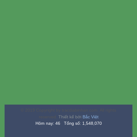
© 2019 Copyright by tracdiabinhan.com. All rights
reserved.
Thiết kế bởi
Bắc Việt
Hôm nay: 46 Tổng số: 1,548,070