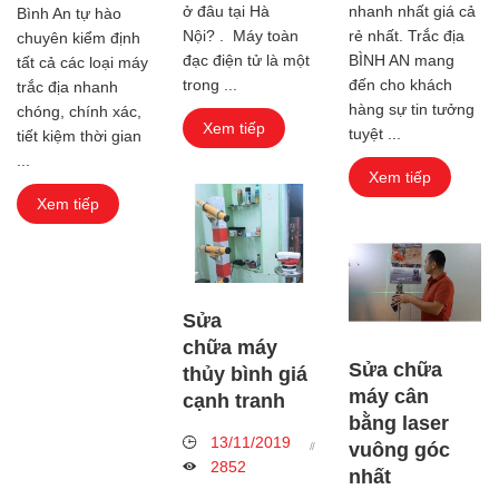
ở đâu tại Hà
nhanh nhất giá cả
Bình An tự hào
Nội? . Máy toàn
rẻ nhất. Trắc địa
chuyên kiểm định
đạc điện tử là một
BÌNH AN mang
tất cả các loại máy
trong ...
đến cho khách
trắc địa nhanh
hàng sự tin tưởng
chóng, chính xác,
Xem tiếp
tuyệt ...
tiết kiệm thời gian
...
Xem tiếp
Xem tiếp
Sửa
chữa máy
Sửa chữa
thủy bình giá
máy cân
cạnh tranh
bằng laser
13/11/2019
vuông góc
2852
nhất