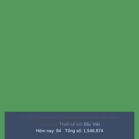
© 2019 Copyright by tracdiabinhan.com. All rights
reserved.
Thiết kế bởi
Bắc Việt
Hôm nay: 84 Tổng số: 1,546,874