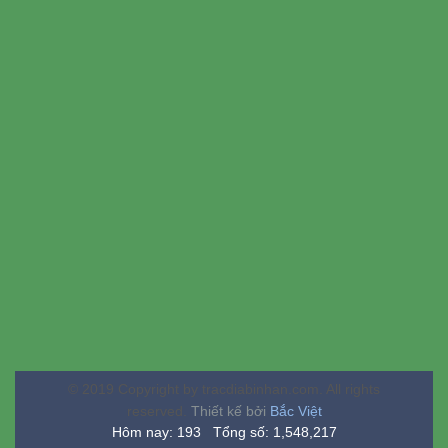
© 2019 Copyright by tracdiabinhan.com. All rights
reserved.
Thiết kế bởi
Bắc Việt
Hôm nay: 193 Tổng số: 1,548,217