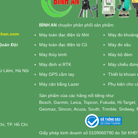
BÌNH AN
chuyên phân phối sản phẩm:
inhan.com
Máy toàn đạc điện tử Mới
Máy đo khoảng
Quân Đội
Máy toàn đạc điện tử Cũ
Máy đo sâu
Máy thủy bình
Máy bộ đàm
Máy định vị RTK
Máy chiếu đứn
ừ Liêm, Hà Nội
Máy GPS cầm tay
Thiết bị khoan 
Máy cân bằng Lazer
Phụ kiện cho c
Sản phẩm của các hãng nổi tiếng như:
Bosch, Garmin, Leica, Topcon, Fukuda, Hi-Target, 
Geomax, Sincon, Acuza, South, Trimble, Sndway, M
hi, TP. Hồ Chí
Giấy phép kinh doanh số 0109060790 do Sở KHĐ