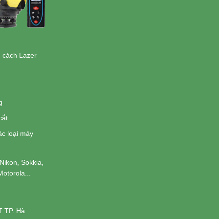
 cách Lazer
g
cắt
ác loại máy
Nikon, Sokkia,
otorola...
T TP. Hà