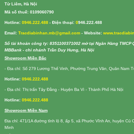
Từ Liêm, Hà Nội
Mã số thuế: 0109060790
Hotline:
0946.222.488
- Điện thoại:
0
946.222.488
Email:
Tracdiabinhan.mb@gmail.com
- Website:
www.
tracdiab
Số tài khoản công ty: 8351100371002 mở tại Ngân Hàng TMCP 
MBBank - chi nhánh Trần Duy Hưng, Hà Nội
Showroom Miền Bắc
- Địa chỉ: Số 279 Lương Thế Vinh, Phường Trung Văn, Quân Nam T
Hotline:
0946.222.488
- Địa chỉ: Thị trấn Tây Đằng - Huyện Ba Vì - Thành Phố Hà Nội
Hotline:
0946.222.488
Showroom Miền Nam
Địa chỉ: 471/1A đường tỉnh lộ 8, ấp 5, xã Phước Vĩnh An, huyện Củ C
Minh