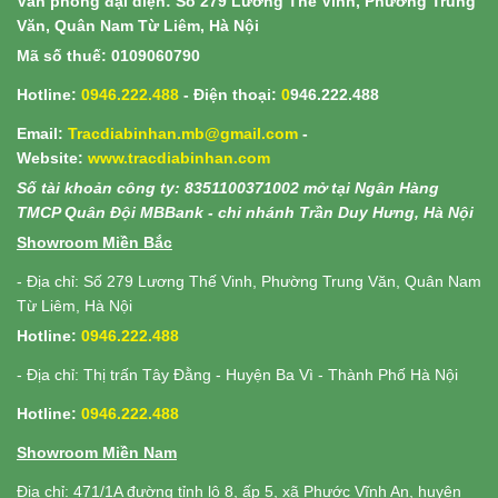
Văn phòng đại diện: Số 279 Lương Thế Vinh, Phường Trung
Văn, Quân Nam Từ Liêm, Hà Nội
Mã số thuế: 0109060790
Hotline:
0946.222.488
- Điện thoại:
0
946.222.488
Email:
Tracdiabinhan.mb@gmail.com
-
Website:
www.
tracdiabinhan.com
Số tài khoản công ty: 8351100371002 mở tại Ngân Hàng
TMCP Quân Đội MBBank - chi nhánh Trần Duy Hưng, Hà Nội
Showroom Miền Bắc
- Địa chỉ: Số 279 Lương Thế Vinh, Phường Trung Văn, Quân Nam
Từ Liêm, Hà Nội
Hotline:
0946.222.488
- Địa chỉ: Thị trấn Tây Đằng - Huyện Ba Vì - Thành Phố Hà Nội
Hotline:
0946.222.488
Showroom Miền Nam
Địa chỉ: 471/1A đường tỉnh lộ 8, ấp 5, xã Phước Vĩnh An, huyện