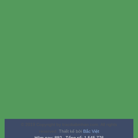
© 2019 Copyright by tracdiabinhan.com. All rights
reserved.
Thiết kế bởi
Bắc Việt
Hôm nay: 892 Tổng số: 1,545,776